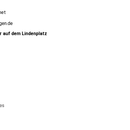
net
gen.de
r auf dem Lindenplatz
es